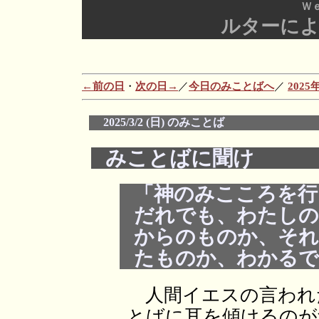
Ｗ
ルターに
←前の日
・
次の日→
／
今日のみことばへ
／
202
2025/3/2 (日) のみことば
みことばに聞け
「神のみこころを行
だれでも、わたしの
からのものか、それ
たものか、わかるであ
人間イエスの言われ
とばに耳を傾けるのが