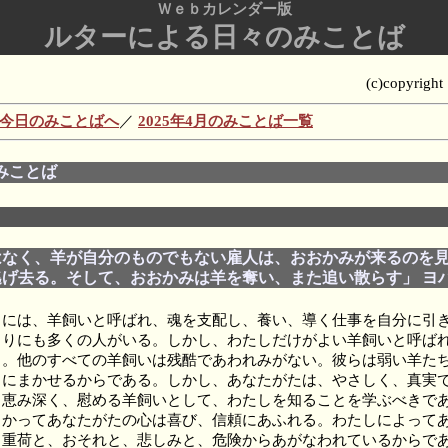
Ｗｅｂカレンダー版
ルターによる日々のみことば
(c)copyrig
今日のみことばへ
／
2025年4月のみことば一覧
) のみことば
はなく、羊が自分のものでもない雇人は、おおかみが来るのを
げ去る。そして、おおかみは羊を奪い、また追い散らす」 ヨハネ
には、羊飼いと呼ばれ、魂を支配し、養い、導く仕事を自分に引
まりにも多くの人がいる。しかし、わたしだけがよい羊飼いと呼ば
る。他のすべての羊飼いは残酷であわれみがない。彼らは弱い羊た
るにまかせるからである。しかし、あなたがたは、やさしく、真実
、恵み深く、慰める羊飼いとして、わたしを知ることを学ぶべきで
向かってあなたがたの心は喜び、信頼にあふれる。わたしによって
る重荷と、おそれと、悲しみと、危険からあがなわれているからで