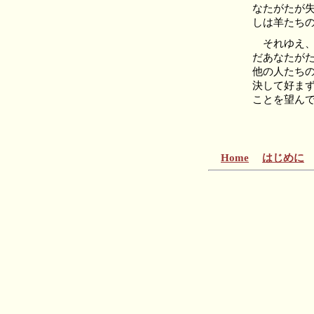
なたがたが
しは羊たち
それゆえ、
だあなたが
他の人たち
決して好ま
ことを望ん
Home
はじめに