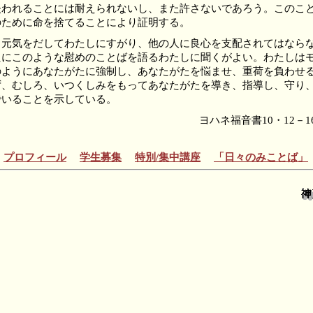
失われることには耐えられないし、また許さないであろう。このこ
のために命を捨てることにより証明する。
元気をだしてわたしにすがり、他の人に良心を支配されてはなら
たにこのような慰めのことばを語るわたしに聞くがよい。わたしは
のようにあなたがたに強制し、あなたがたを悩ませ、重荷を負わせ
ず、むしろ、いつくしみをもってあなたがたを導き、指導し、守り
でいることを示している。
ヨハネ福音書10・12－1
プロフィール
学生募集
特別/集中講座
「日々のみことば」