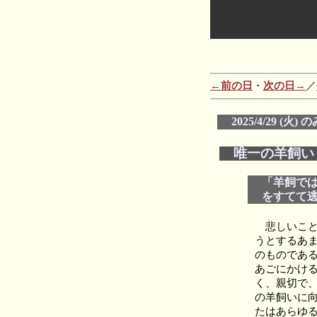
←前の日
・
次の日→
／
2025/4/29 (火
唯一の羊飼い
「羊飼で
をすてて逃
悲しいこと
うとするあ
のものであ
あごにかけ
く、親切で
の羊飼いに
たはあらゆ