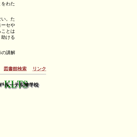
とをわた
ない。た
モーセや
ることは
、助ける
6の講解
図書館検索
リンク