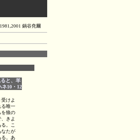
ht 1981,2001 鍋谷尭爾
見ると、羊
10・12
き受けよ
れる唯一
ちを狼の
で、きよ
ある。こ
あなたが
ある。あ