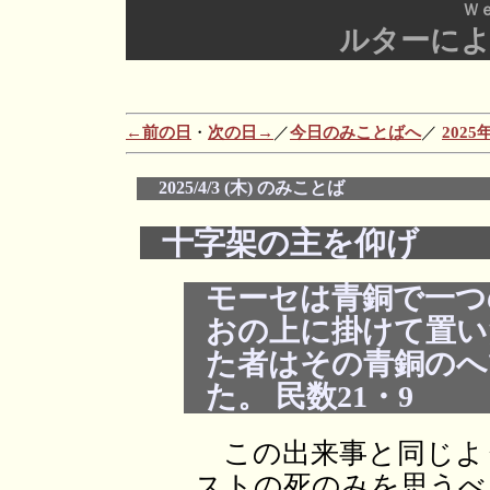
Ｗ
ルターに
←前の日
・
次の日→
／
今日のみことばへ
／
202
2025/4/3 (木) のみことば
十字架の主を仰げ
モーセは青銅で一つ
おの上に掛けて置い
た者はその青銅のへ
た。 民数21・9
この出来事と同じよ
ストの死のみを思うべ