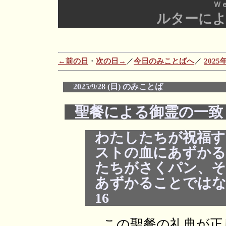
Ｗ
ルターに
←前の日
・
次の日→
／
今日のみことばへ
／
202
2025/9/28 (日) のみことば
聖餐による御霊の一致
わたしたちが祝福す
ストの血にあずか
たちがさくパン、
あずかることではな
16
この聖餐の礼典が正